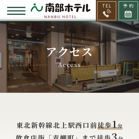
TEL
予 約
アクセス
Access
1
東北新幹線北上駅西口前
徒歩
分
3
飲食店街「青柳町」まで
徒歩
分