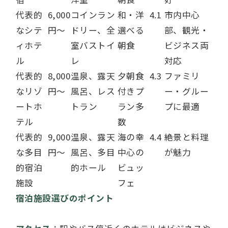
代表的
6,000
コインラン
和・洋
4.1
市内中心
なシテ
円～
ドリー、全
選べる
部、観光・
ィホテ
室バストイ
朝食
ビジネス両
ル
レ
対応
代表的
8,000
温泉、露天
夕朝食
4.3
ファミリ
なリゾ
円～
風呂、レス
付きプ
ー・グルー
ートホ
トラン
ラン多
プに最適
テル
数
代表的
9,000
温泉、露天
海の幸
4.4
絶景と料理
な多目
円～
風呂、多目
中心の
が魅力
的宿泊
的ホール
ビュッ
施設
フェ
宿泊施設選びのポイント