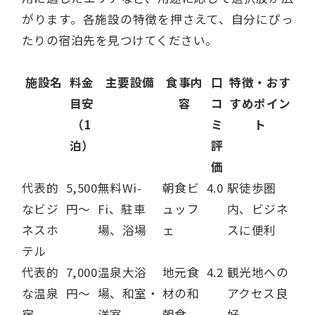
がります。各施設の特徴を押さえて、自分にぴっ
たりの宿泊先を見つけてください。
施設名
料金
主要設備
食事内
口
特徴・おす
目安
容
コ
すめポイン
（1
ミ
ト
泊）
評
価
代表的
5,500
無料Wi-
朝食ビ
4.0
駅徒歩圏
なビジ
円～
Fi、駐車
ュッフ
内、ビジネ
ネスホ
場、浴場
ェ
スに便利
テル
代表的
7,000
温泉大浴
地元食
4.2
観光地への
な温泉
円～
場、和室・
材の和
アクセス良
宿
洋室
朝食
好