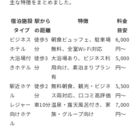
主な特徴をまとめました。
宿泊施設
駅から
特徴
料金
タイプ
の距離
目安
ビジネス
徒歩5
朝食ビュッフェ、駐車場
6,000
ホテル
分
無料、全室Wi-Fi対応
円～
大浴場付
徒歩3
大浴場あり、ビジネス利
5,000
きホテル
分
用向け、素泊まりプラン
円～
有
駅近ホテ
徒歩2
無料朝食、観光・ビジネ
5,500
ル
分
ス両対応、口コミ高評価
円～
レジャー
車10分
温泉・露天風呂付き、家
7,000
向けホテ
族・グループ向け
円～
ル