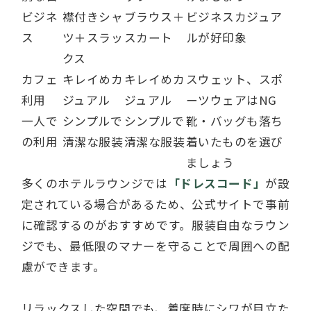
ビジネ
襟付きシャ
ブラウス＋
ビジネスカジュア
ス
ツ＋スラッ
スカート
ルが好印象
クス
カフェ
キレイめカ
キレイめカ
スウェット、スポ
利用
ジュアル
ジュアル
ーツウェアはNG
一人で
シンプルで
シンプルで
靴・バッグも落ち
の利用
清潔な服装
清潔な服装
着いたものを選び
ましょう
多くのホテルラウンジでは
「ドレスコード」
が設
定されている場合があるため、公式サイトで事前
に確認するのがおすすめです。服装自由なラウン
ジでも、最低限のマナーを守ることで周囲への配
慮ができます。
リラックスした空間でも、着席時にシワが目立た